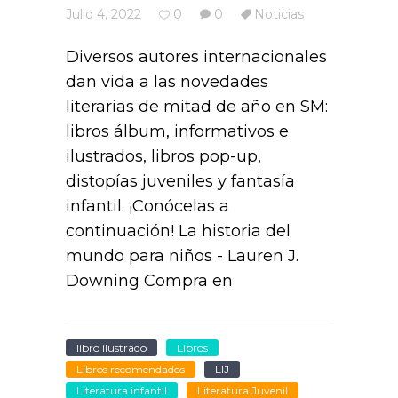
Julio 4, 2022
0
0
Noticias
Diversos autores internacionales
dan vida a las novedades
literarias de mitad de año en SM:
libros álbum, informativos e
ilustrados, libros pop-up,
distopías juveniles y fantasía
infantil. ¡Conócelas a
continuación! La historia del
mundo para niños - Lauren J.
Downing Compra en
libro ilustrado
Libros
Libros recomendados
LIJ
Literatura infantil
Literatura Juvenil