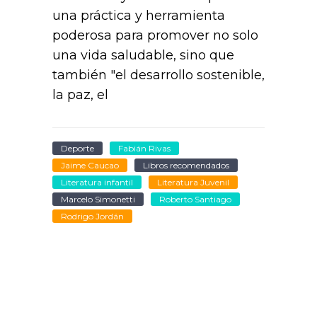
una práctica y herramienta
poderosa para promover no solo
una vida saludable, sino que
también "el desarrollo sostenible,
la paz, el
Deporte
Fabián Rivas
Jaime Caucao
Libros recomendados
Literatura infantil
Literatura Juvenil
Marcelo Simonetti
Roberto Santiago
Rodrigo Jordán