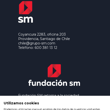
Coyancura 2283, oficina 203
Providencia, Santiago de Chile
chile@grupo-sm.com
Teléfono: 600 381 13 12
Fundación SM retorna a la sociedad
los beneficios que genera el trabajo
Utilizamos cookies
editorial de Ediciones SM, contribuyendo
así a extender la cultura y la educación a
Podemos utilizarlas para el análisis de los datos de nuestros visitantes,