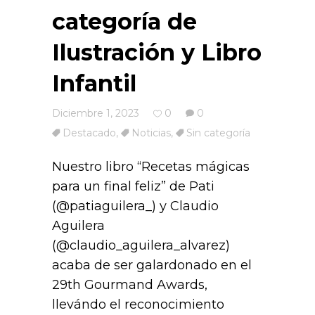
categoría de
Ilustración y Libro
Infantil
Diciembre 1, 2023
0
0
Destacado
,
Noticias
,
Sin categoría
Nuestro libro “Recetas mágicas
para un final feliz” de Pati
(@patiaguilera_) y Claudio
Aguilera
(@claudio_aguilera_alvarez)
acaba de ser galardonado en el
29th Gourmand Awards,
llevándo el reconocimiento