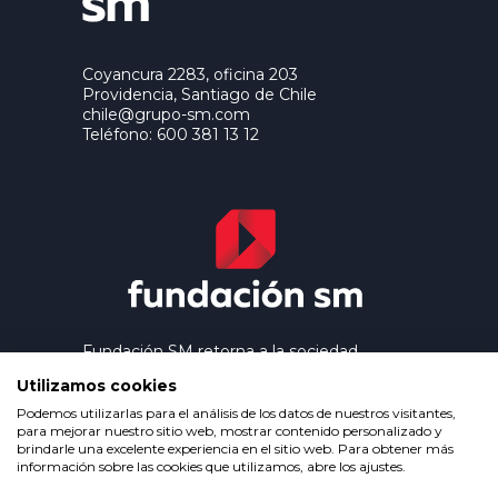
Coyancura 2283, oficina 203
Providencia, Santiago de Chile
chile@grupo-sm.com
Teléfono: 600 381 13 12
Fundación SM retorna a la sociedad
los beneficios que genera el trabajo
Utilizamos cookies
editorial de Ediciones SM, contribuyendo
así a extender la cultura y la educación a
Podemos utilizarlas para el análisis de los datos de nuestros visitantes,
los grupos más desfavorecidos.
para mejorar nuestro sitio web, mostrar contenido personalizado y
brindarle una excelente experiencia en el sitio web. Para obtener más
información sobre las cookies que utilizamos, abre los ajustes.
Política de privacidad