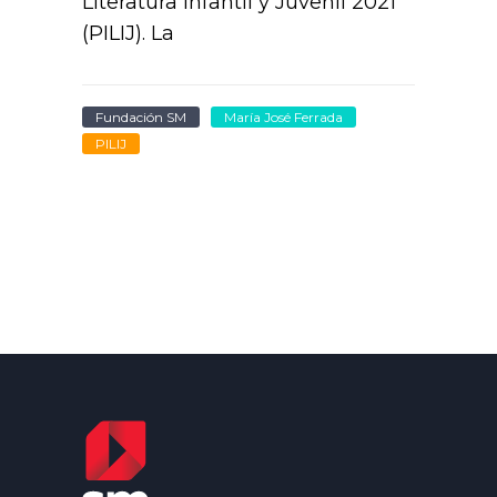
Literatura Infantil y Juvenil 2021
(PILIJ). La
Fundación SM
María José Ferrada
PILIJ