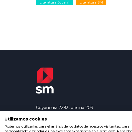
Literatura Juvenil
Literatura SM
Coyancura 2283, oficina 203
Providencia, Santiago de Chile
chile@grupo-sm.com
Utilizamos cookies
Teléfono: 600 381 13 12
Podemos utilizarlas para el análisis de los datos de nuestros visitantes, par
personalizado y brindarle una excelente experiencia en el sitio web. Para o