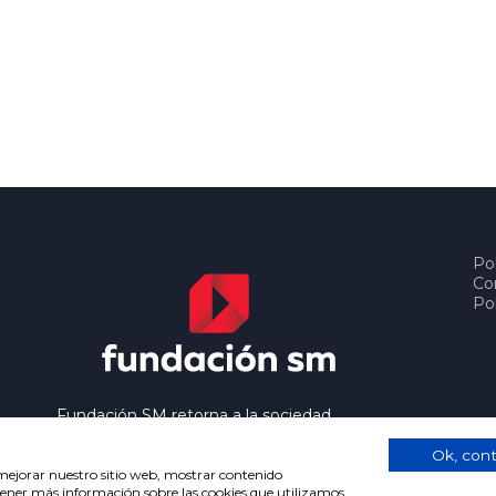
Pol
Co
Pol
Fundación SM retorna a la sociedad
los beneficios que genera el trabajo
editorial de Ediciones SM, contribuyendo
Ok, cont
así a extender la cultura y la educación a
a mejorar nuestro sitio web, mostrar contenido
btener más información sobre las cookies que utilizamos,
los grupos más desfavorecidos.