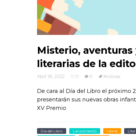
Misterio, aventuras 
literarias de la edi
Abril 18, 2022
0
0
Noticias
De cara al Día del Libro el próxim
presentarán sus nuevas obras infant
XV Premio
Día del Libro
Lanzamiento
Libros
Liter