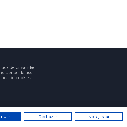
ítica de privacidad
ndiciones de uso
ítica de cookies
inuar
Rechazar
No, ajustar