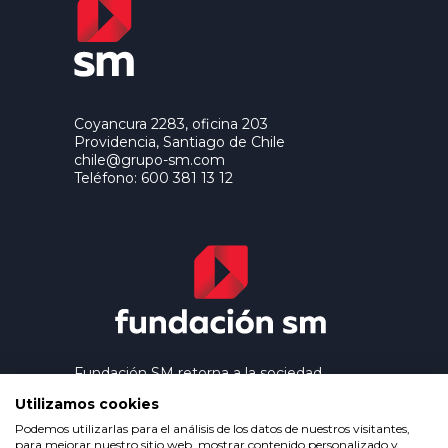
Coyancura 2283, oficina 203
Providencia, Santiago de Chile
chile@grupo-sm.com
Teléfono: 600 381 13 12
Fundación SM retorna a la sociedad
los beneficios que genera el trabajo
Utilizamos cookies
editorial de Ediciones SM, contribuyendo
así a extender la cultura y la educación a
Podemos utilizarlas para el análisis de los datos de nuestros visitantes,
los grupos más desfavorecidos.
para mejorar nuestro sitio web, mostrar contenido personalizado y