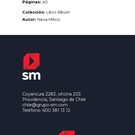
Páginas:
40
Colección:
Libro Álbum
Autor:
Neva Milicic
Coyancura 2283, oficina 203
Providencia, Santiago de Chile
chile@grupo-sm.com
Teléfono: 600 381 13 12