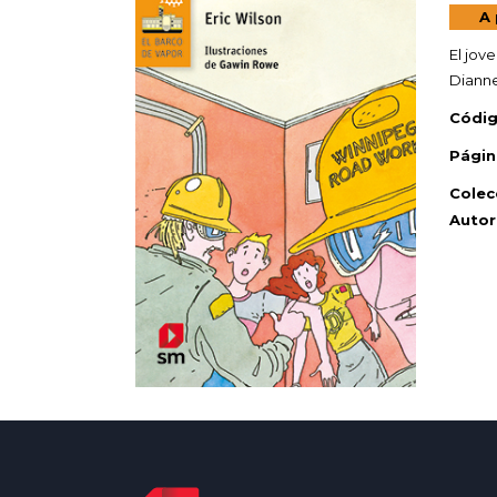
A 
El jov
Dianne
Códig
Págin
Colec
Autor