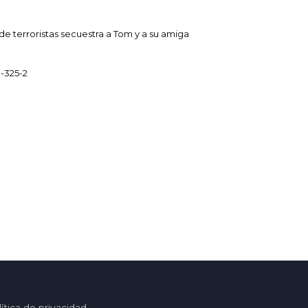
e terroristas secuestra a Tom y a su amiga
-325-2
ítica de privacidad