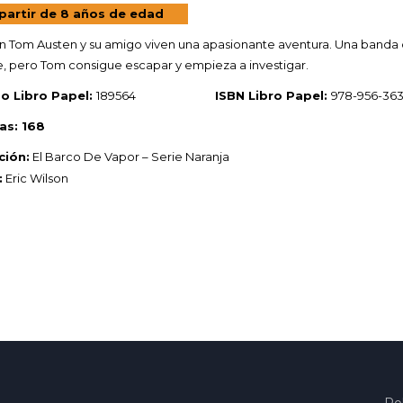
partir de 8 años de edad
en Tom Austen y su amigo viven una apasionante aventura. Una banda d
, pero Tom consigue escapar y empieza a investigar.
o Libro Papel:
189564
ISBN Libro Papel:
978-956-363
as: 168
ción:
El Barco De Vapor – Serie Naranja
:
Eric Wilson
Pol