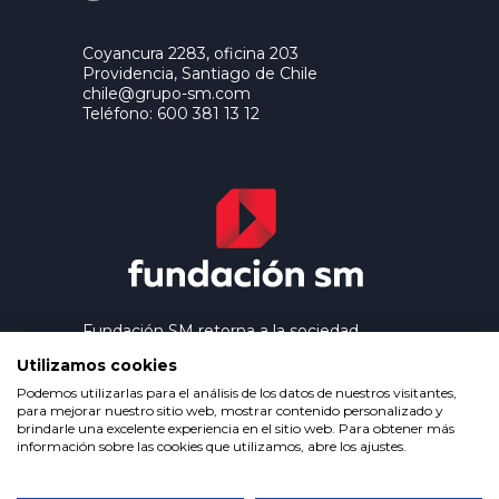
Coyancura 2283, oficina 203
Providencia, Santiago de Chile
chile@grupo-sm.com
Teléfono: 600 381 13 12
Fundación SM retorna a la sociedad
los beneficios que genera el trabajo
Utilizamos cookies
editorial de Ediciones SM, contribuyendo
así a extender la cultura y la educación a
Podemos utilizarlas para el análisis de los datos de nuestros visitantes,
los grupos más desfavorecidos.
para mejorar nuestro sitio web, mostrar contenido personalizado y
brindarle una excelente experiencia en el sitio web. Para obtener más
información sobre las cookies que utilizamos, abre los ajustes.
Política de privacidad
Condiciones de uso