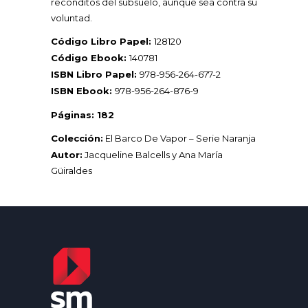
recónditos del subsuelo, aunque sea contra su
voluntad.
Código Libro Papel:
128120
Código Ebook:
140781
ISBN Libro Papel:
978-956-264-677-2
ISBN Ebook:
978-956-264-876-9
Páginas: 182
Colección:
El Barco De Vapor – Serie Naranja
Autor:
Jacqueline Balcells
y
Ana María
Güiraldes