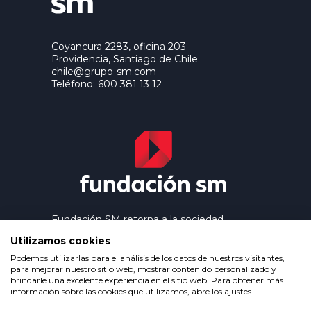
Coyancura 2283, oficina 203
Providencia, Santiago de Chile
chile@grupo-sm.com
Teléfono: 600 381 13 12
Fundación SM retorna a la sociedad
los beneficios que genera el trabajo
Utilizamos cookies
editorial de Ediciones SM, contribuyendo
así a extender la cultura y la educación a
Podemos utilizarlas para el análisis de los datos de nuestros visitantes,
los grupos más desfavorecidos.
para mejorar nuestro sitio web, mostrar contenido personalizado y
brindarle una excelente experiencia en el sitio web. Para obtener más
información sobre las cookies que utilizamos, abre los ajustes.
Política de privacidad