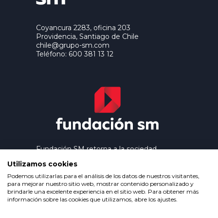
Coyancura 2283, oficina 203
Providencia, Santiago de Chile
chile@grupo-sm.com
Teléfono: 600 381 13 12
Fundación SM retorna a la sociedad
los beneficios que genera el trabajo
Utilizamos cookies
editorial de Ediciones SM, contribuyendo
así a extender la cultura y la educación a
Podemos utilizarlas para el análisis de los datos de nuestros visitantes,
los grupos más desfavorecidos.
para mejorar nuestro sitio web, mostrar contenido personalizado y
brindarle una excelente experiencia en el sitio web. Para obtener más
información sobre las cookies que utilizamos, abre los ajustes.
Política de privacidad