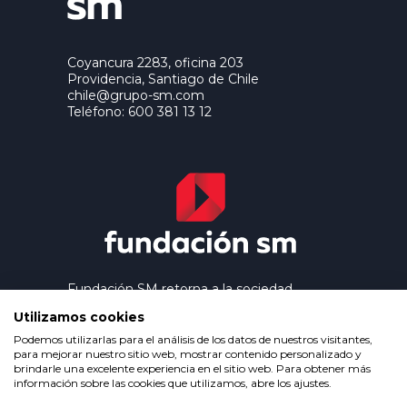
Coyancura 2283, oficina 203
Providencia, Santiago de Chile
chile@grupo-sm.com
Teléfono: 600 381 13 12
Fundación SM retorna a la sociedad
los beneficios que genera el trabajo
Utilizamos cookies
editorial de Ediciones SM, contribuyendo
así a extender la cultura y la educación a
Podemos utilizarlas para el análisis de los datos de nuestros visitantes,
los grupos más desfavorecidos.
para mejorar nuestro sitio web, mostrar contenido personalizado y
brindarle una excelente experiencia en el sitio web. Para obtener más
información sobre las cookies que utilizamos, abre los ajustes.