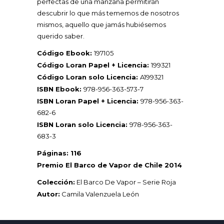
perfectas de una manzana permitirán
descubrir lo que más tememos de nosotros
mismos, aquello que jamás hubiésemos
querido saber.
Código Ebook:
197105
Código Loran Papel + Licencia:
199321
Código Loran solo Licencia:
A199321
ISBN Ebook:
978-956-363-573-7
ISBN Loran Papel + Licencia:
978-956-363-
682-6
ISBN Loran solo Licencia:
978-956-363-
683-3
Páginas: 116
Premio El Barco de Vapor de Chile 2014
Colección:
El Barco De Vapor – Serie Roja
Autor:
Camila Valenzuela León