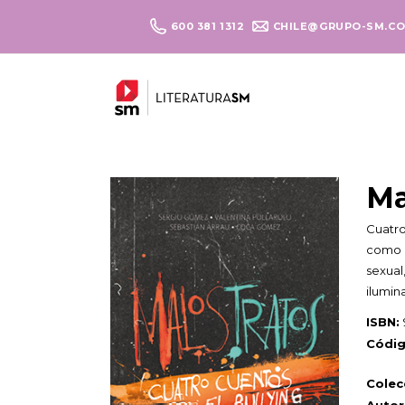
600 381 1312
CHILE@GRUPO-SM.C
Ma
Cuatro
como l
sexual
ilumin
ISBN:
Códig
Colec