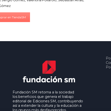
:
Sergio Gómez, Valentina Pollarolo, Sebastián Arrau,
Gómez
prar en TiendaSM
Pol
Co
Pol
Fundación SM retorna a la sociedad
los beneficios que genera el trabajo
editorial de Ediciones SM, contribuyendo
así a extender la cultura y la educación a
los grupos más desfavorecidos.