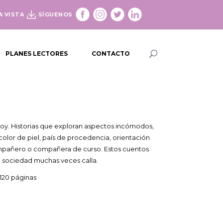
A VISTA
SÍGUENOS
PLANES LECTORES
CONTACTO
 hoy. Historias que exploran aspectos incómodos,
color de piel, país de procedencia, orientación
ompañero o compañera de curso. Estos cuentos
 sociedad muchas veces calla.
120 páginas