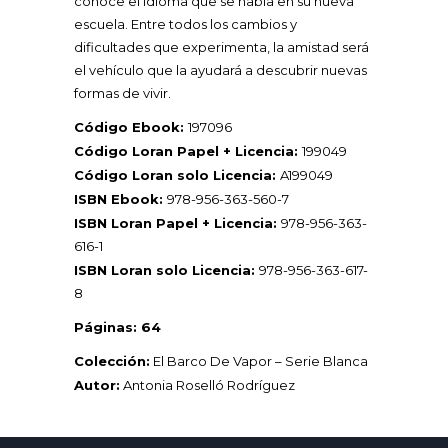
conoce el idioma que se habla en su nueva
escuela. Entre todos los cambios y
dificultades que experimenta, la amistad será
el vehículo que la ayudará a descubrir nuevas
formas de vivir.
Código Ebook:
197096
Código Loran Papel + Licencia:
199049
Código Loran solo Licencia:
A199049
ISBN Ebook:
978-956-363-560-7
ISBN Loran Papel + Licencia:
978-956-363-
616-1
ISBN Loran solo Licencia:
978-956-363-617-
8
Páginas: 64
Colección:
El Barco De Vapor – Serie Blanca
Autor:
Antonia Roselló Rodríguez