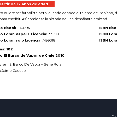
partir de 12 años de edad
o quiere ser futbolista pero, cuando conoce el talento de Pepinho,
para escribir. Así comienza la historia de una desafiante amistad.
go Ebook:
140794
ISBN Ebo
o Loran Papel + Licencia:
199318
ISBN Lora
o Loran solo Licencia:
A199318
ISBN Lora
as: 182
o El Barco de Vapor de Chile 2010
ción:
El Barco De Vapor – Serie Roja
:
Jaime Caucao
Pol