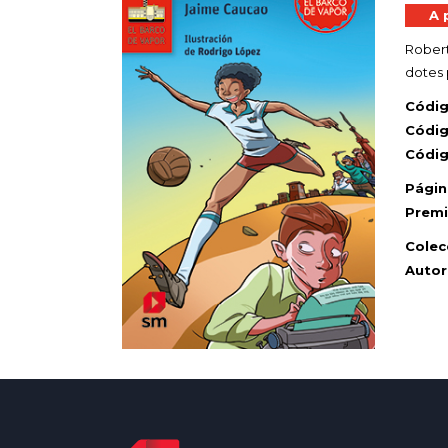
A 
Robert
dotes 
Códi
Códig
Códig
Págin
Premi
Colec
Autor