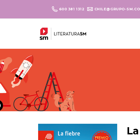
600 381 1312
CHILE@GRUPO-SM.C
La