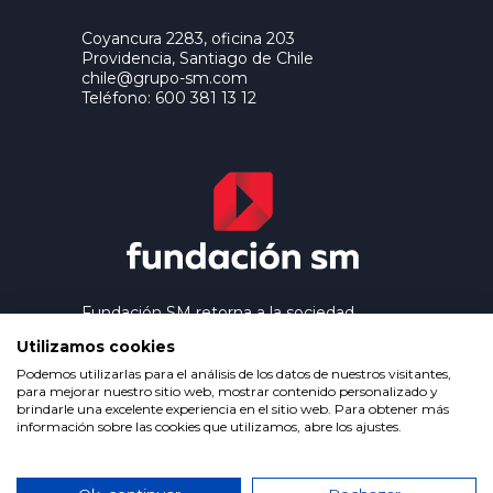
Coyancura 2283, oficina 203
Providencia, Santiago de Chile
chile@grupo-sm.com
Teléfono: 600 381 13 12
Fundación SM retorna a la sociedad
los beneficios que genera el trabajo
Utilizamos cookies
editorial de Ediciones SM, contribuyendo
así a extender la cultura y la educación a
Podemos utilizarlas para el análisis de los datos de nuestros visitantes,
los grupos más desfavorecidos.
para mejorar nuestro sitio web, mostrar contenido personalizado y
brindarle una excelente experiencia en el sitio web. Para obtener más
información sobre las cookies que utilizamos, abre los ajustes.
Política de privacidad
Condiciones de uso