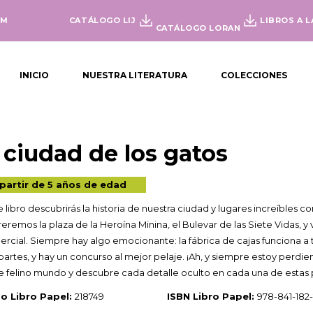
OM
CATÁLOGO LIJ
LIBROS A L
CATÁLOGO LORAN
INICIO
NUESTRA LITERATURA
COLECCIONES
 ciudad de los gatos
partir de 5 años de edad
e libro descubrirás la historia de nuestra ciudad y lugares increíbles 
eremos la plaza de la Heroína Minina, el Bulevar de las Siete Vidas, y v
rcial. Siempre hay algo emocionante: la fábrica de cajas funciona a t
partes, y hay un concurso al mejor pelaje. ¡Ah, y siempre estoy perd
e felino mundo y descubre cada detalle oculto en cada una de estas 
o Libro Papel:
218749
ISBN Libro Papel:
978-841-182