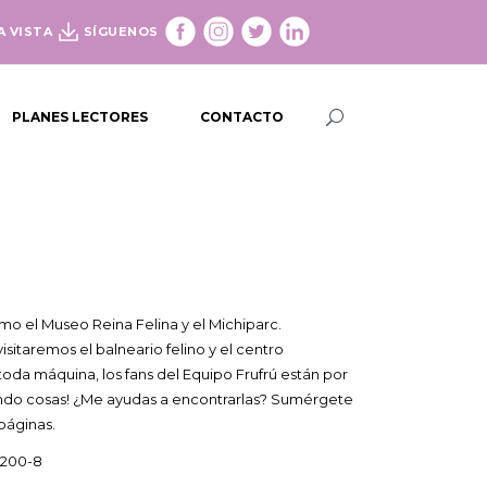
A VISTA
SÍGUENOS
PLANES LECTORES
CONTACTO
como el Museo Reina Felina y el Michiparc.
isitaremos el balneario felino y el centro
oda máquina, los fans del Equipo Frufrú están por
iendo cosas! ¿Me ayudas a encontrarlas? Sumérgete
páginas.
-200-8