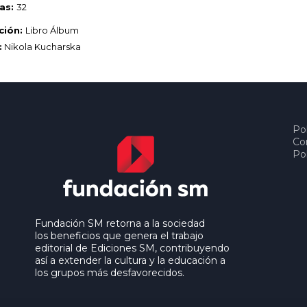
as:
32
ción:
Libro Álbum
:
Nikola Kucharska
Pol
Co
Pol
Fundación SM retorna a la sociedad
los beneficios que genera el trabajo
editorial de Ediciones SM, contribuyendo
así a extender la cultura y la educación a
los grupos más desfavorecidos.