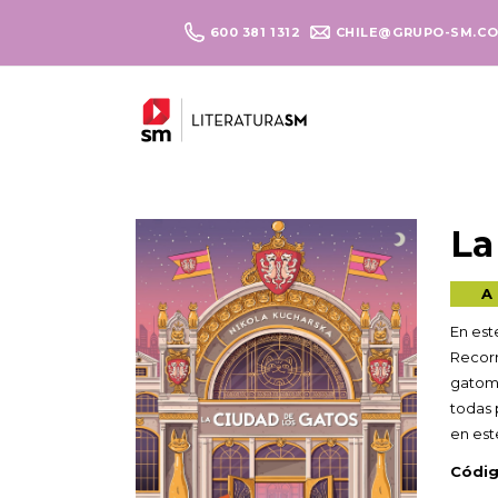
600 381 1312
CHILE@GRUPO-SM.C
La
A 
En est
Recorr
gatome
todas 
en est
Códig