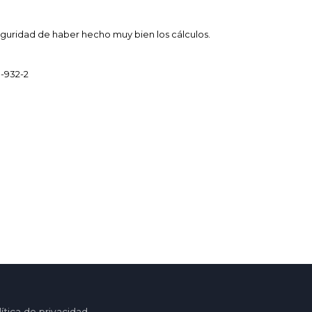
 seguridad de haber hecho muy bien los cálculos.
-932-2
ítica de privacidad