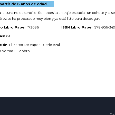
partir de 8 años de edad
 a la Luna no es sencillo. Se necesita un traje espacial, un cohete y la
rez se ha preparado muy bien y ya está listo para despegar.
o Libro Papel:
173036
ISBN Libro Papel:
978-956-349
as: 61
ción:
El Barco De Vapor – Serie Azul
:
Norma Huidobro
Pol