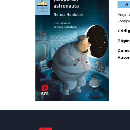
A 
Viajar
Josepé
Códig
Págin
Colec
Autor