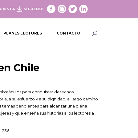
A VISTA
SÍGUENOS
PLANES LECTORES
CONTACTO
 en Chile
 obstáculos para conquistar derechos,
ria, a su esfuerzo y a su dignidad, al largo camino
os temas pendientes para alcanzar una plena
eres y que enseña sus historias a los lectores a
-236-