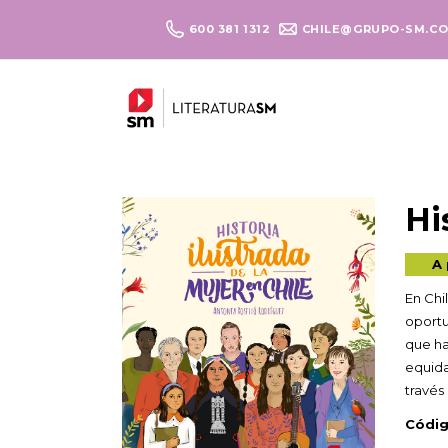
600 381 1312
CHILE@GRUPO-SM.C
Hi
A 
En Chi
oportu
que ha
equida
través 
Códig