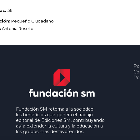
as:
56
ción:
Pequeño Ciudadano
:
Antonia Roselló
Pol
Co
Pol
Fundación SM retorna a la sociedad
los beneficios que genera el trabajo
editorial de Ediciones SM, contribuyendo
así a extender la cultura y la educación a
los grupos más desfavorecidos.