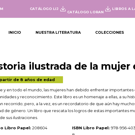
OM
CATÁLOGO LIJ
LIBROS A L
CATÁLOGO LORAN
INICIO
NUESTRA LITERATURA
COLECCIONES
storia ilustrada de la mujer
partir de 8 años de edad
le y en todo el mundo, las mujeres han debido enfrentar importantes
nidades y reconocimiento. Este libro es un homenaje a ellas, a su histo
n recorrido; pero, a la vez, es un recordatorio de que aún hay much
d de género. Un libro que rescata los logros de estas importantes muj
de sus ilustraciones.
o Libro Papel:
208604
ISBN Libro Papel:
978-956-403
8