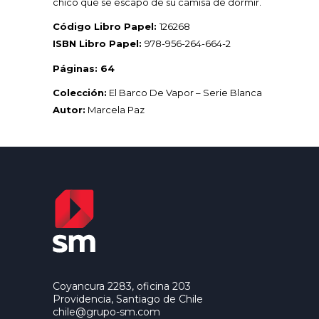
chico que se escapó de su camisa de dormir.
Código Libro Papel:
126268
ISBN Libro Papel:
978-956-264-664-2
Páginas: 64
Colección:
El Barco De Vapor – Serie Blanca
Autor:
Marcela Paz
Coyancura 2283, oficina 203
Providencia, Santiago de Chile
chile@grupo-sm.com