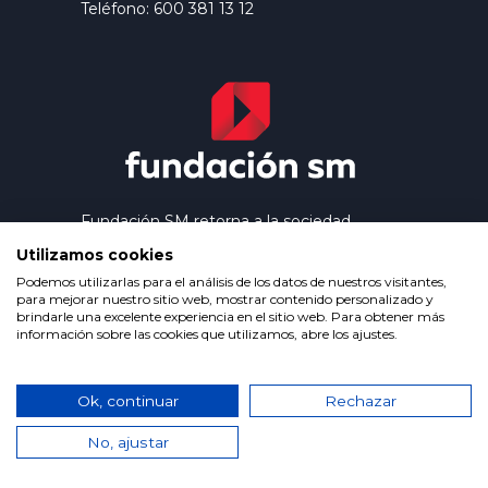
Teléfono: 600 381 13 12
Fundación SM retorna a la sociedad
los beneficios que genera el trabajo
Utilizamos cookies
editorial de Ediciones SM, contribuyendo
así a extender la cultura y la educación a
Podemos utilizarlas para el análisis de los datos de nuestros visitantes,
los grupos más desfavorecidos.
para mejorar nuestro sitio web, mostrar contenido personalizado y
brindarle una excelente experiencia en el sitio web. Para obtener más
información sobre las cookies que utilizamos, abre los ajustes.
Política de privacidad
Condiciones de uso
Ok, continuar
Política de cookies
Rechazar
No, ajustar