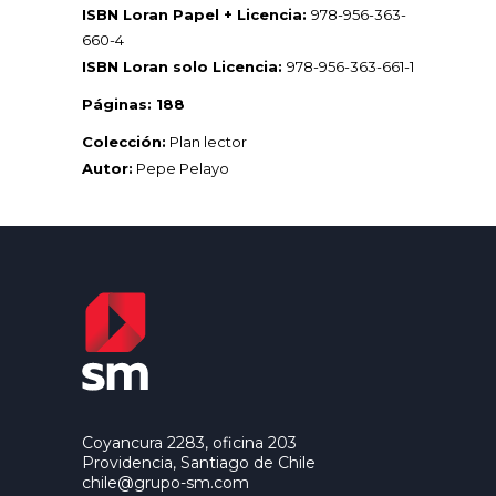
ISBN Loran Papel + Licencia:
978-956-363-
660-4
ISBN Loran solo Licencia:
978-956-363-661-1
Páginas: 188
Colección:
Plan lector
Autor:
Pepe Pelayo
Coyancura 2283, oficina 203
Providencia, Santiago de Chile
chile@grupo-sm.com