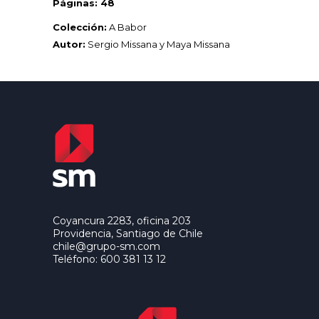
Páginas: 48
Colección:
A Babor
Autor:
Sergio Missana
y Maya Missana
Coyancura 2283, oficina 203
Providencia, Santiago de Chile
chile@grupo-sm.com
Teléfono: 600 381 13 12