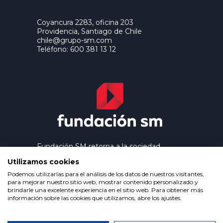
Coyancura 2283, oficina 203
Providencia, Santiago de Chile
chile@grupo-sm.com
Teléfono: 600 381 13 12
Fundación SM retorna a la sociedad
los beneficios que genera el trabajo
Utilizamos cookies
editorial de Ediciones SM, contribuyendo
así a extender la cultura y la educación a
Podemos utilizarlas para el análisis de los datos de nuestros visitantes,
los grupos más desfavorecidos.
para mejorar nuestro sitio web, mostrar contenido personalizado y
brindarle una excelente experiencia en el sitio web. Para obtener más
información sobre las cookies que utilizamos, abre los ajustes.
Política de privacidad
Condiciones de uso