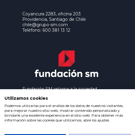
Coyancura 2283, oficina 203
Providencia, Santiago de Chile
chile@grupo-sm.com
Teléfono: 600 381 13 12
Fundación SM retorna a la sociedad
los beneficios que genera el trabajo
Utilizamos cookies
editorial de Ediciones SM, contribuyendo
así a extender la cultura y la educación a
Podemos utilizarlas para el análisis de los datos de nuestros visitantes,
los grupos más desfavorecidos.
para mejorar nuestro sitio web, mostrar contenido personalizado y
brindarle una excelente experiencia en el sitio web. Para obtener más
información sobre las cookies que utilizamos, abre los ajustes.
Política de privacidad
Condiciones de uso