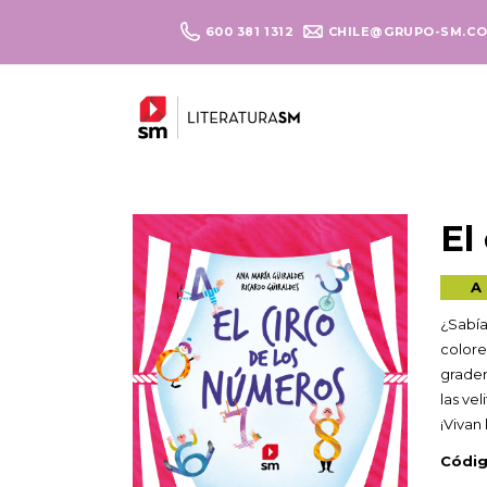
600 381 1312
CHILE@GRUPO-SM.C
El
A 
¿Sabía
colore
grader
las ve
¡Vivan
Códig