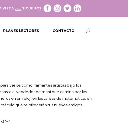
A VISTA
SÍGUENOS
PLANES LECTORES
CONTACTO
 para verlos como flamantes artistas bajo los
 y hasta al vendedor de maní que camina por las
eros en un reloj, en las tareas de matemática, en
spectáculo que te ofrecerán tus nuevos amigos.
-317-4