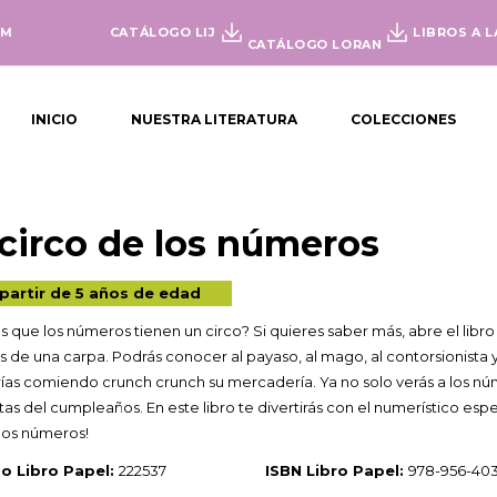
OM
CATÁLOGO LIJ
LIBROS A L
CATÁLOGO LORAN
INICIO
NUESTRA LITERATURA
COLECCIONES
 circo de los números
partir de 5 años de edad
s que los números tienen un circo? Si quieres saber más, abre el libro
s de una carpa. Podrás conocer al payaso, al mago, al contorsionista
ías comiendo crunch crunch su mercadería. Ya no solo verás a los núm
litas del cumpleaños. En este libro te divertirás con el numerístico e
 los números!
o Libro Papel:
222537
ISBN Libro Papel:
978-956-403