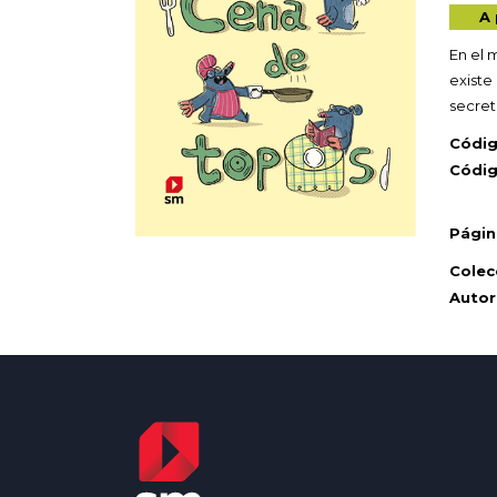
A 
En el 
existe
secret
Códig
Códi
Págin
Colec
Autor