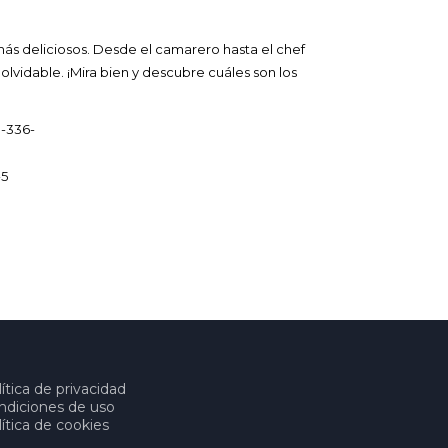
ás deliciosos. Desde el camarero hasta el chef
lvidable. ¡Mira bien y descubre cuáles son los
-336-
-5
ítica de privacidad
ndiciones de uso
ítica de cookies