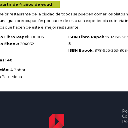
partir de 4 años de edad
mejor restaurante de la ciudad de topos se pueden comer los platos m
 una gran preocupación por hacer de esta una experiencia culinaria ino
os que hacen de este el mejor restaurante!
o Libro Papel:
190085
ISBN Libro Papel:
978-956-363
8
go Ebook:
204032
ISBN Ebook:
978-956-363-803
as: 40
ción:
A Babor
:
Pato Mena
Pol
Co
Pol