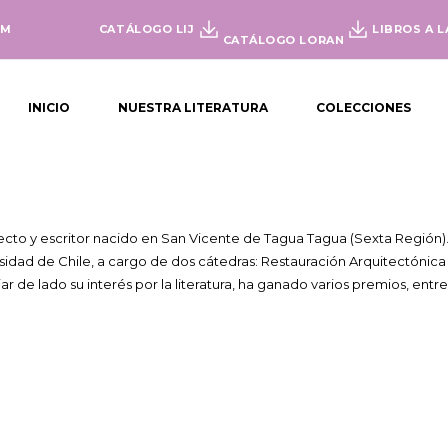
OM
CATÁLOGO LIJ
LIBROS A L
CATÁLOGO LORAN
INICIO
NUESTRA LITERATURA
COLECCIONES
ecto y escritor nacido en San Vicente de Tagua Tagua (Sexta Región).
sidad de Chile, a cargo de dos cátedras: Restauración Arquitectónica 
jar de lado su interés por la literatura, ha ganado varios premios, entr