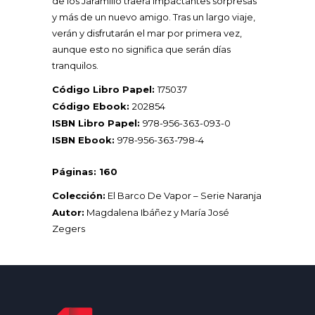
de los Jaramillo traerá impactantes sorpresas
y más de un nuevo amigo. Tras un largo viaje,
verán y disfrutarán el mar por primera vez,
aunque esto no significa que serán días
tranquilos.
Código Libro Papel:
175037
Código Ebook:
202854
ISBN Libro Papel:
978-956-363-093-0
ISBN Ebook:
978-956-363-798-4
Páginas: 160
Colección:
El Barco De Vapor – Serie Naranja
Autor:
Magdalena Ibáñez
y
María José
Zegers