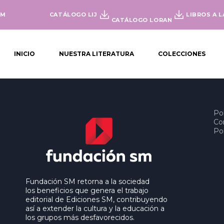
OM
CATÁLOGO LIJ
LIBROS A L
CATÁLOGO LORAN
INICIO
NUESTRA LITERATURA
COLECCIONES
Pol
Co
Pol
Fundación SM retorna a la sociedad
los beneficios que genera el trabajo
editorial de Ediciones SM, contribuyendo
así a extender la cultura y la educación a
los grupos más desfavorecidos.