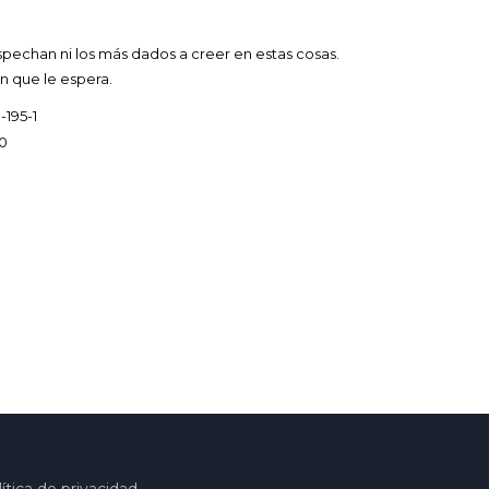
pechan ni los más dados a creer en estas cosas.
ón que le espera.
-195-1
0
ítica de privacidad